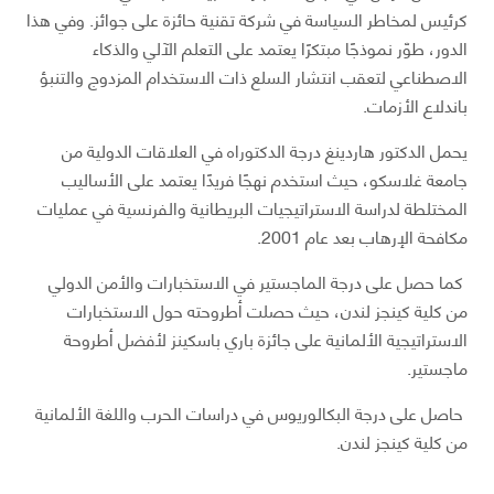
كرئيس لمخاطر السياسة في شركة تقنية حائزة على جوائز. وفي هذا
الدور، طوّر نموذجًا مبتكرًا يعتمد على التعلم الآلي والذكاء
الاصطناعي لتعقب انتشار السلع ذات الاستخدام المزدوج والتنبؤ
باندلاع الأزمات.
يحمل الدكتور هاردينغ درجة الدكتوراه في العلاقات الدولية من
جامعة غلاسكو، حيث استخدم نهجًا فريدًا يعتمد على الأساليب
المختلطة لدراسة الاستراتيجيات البريطانية والفرنسية في عمليات
مكافحة الإرهاب بعد عام 2001.
كما حصل على درجة الماجستير في الاستخبارات والأمن الدولي
من كلية كينجز لندن، حيث حصلت أطروحته حول الاستخبارات
الاستراتيجية الألمانية على جائزة باري باسكينز لأفضل أطروحة
ماجستير.
حاصل على درجة البكالوريوس في دراسات الحرب واللغة الألمانية
من كلية كينجز لندن.