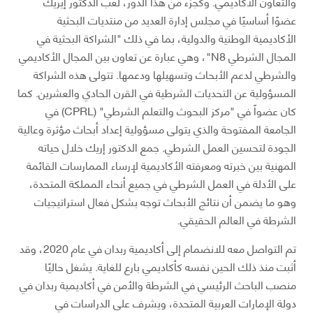
والتعاون الأكاديمي. وكجزء من هذا الدور، لعب الدكتور إيريك
عضوًا أساسيًا في مجلس إدارة العديد من منتديات البحثية
الأكاديمية الوطنية والدولية، بما في ذلك "الشراكة البحثية في
المجال الشرطي N8"، وهي عبارة عن تعاون بين المجال الأكاديمي
والشرطي لدعم الأبحاث وتسهيلها ودعمها. تتولى هذه الشراكة
المسؤولية عن التحديات الشرطية في القرن الحادي والعشرين. كما
كان عضواً في "مركز البحوث والتعلم الشرطي" (CPRL) في
الجامعة المفتوحة والذي يتولى مسؤولية إعداد أبحاث مؤثرة وعالية
الجودة لتحسين العمل الشرطي. جمع الدكتور إريك خلال حياته
المهنية بين خبرته ومعرفته الأكاديمية لإرساء الممارسات القائمة
على الأدلة في العمل الشرطي في جميع أنحاء المملكة المتحدة،
وهو ما يضمن أن نتائج الأبحاث توجه بشكل فعال استراتيجيات
الشرطة في العالم الحقيقي.
تم التواصل معه للانضمام إلى أكاديمية ربدان في عام 2020، وقد
أثبت منذ ذلك الحين نفسه كأكاديمي بارع للغاية. يشغل حاليًا
منصب الباحث الرئيسي في الشرطة والأمن في أكاديمية ربدان في
دولة الإمارات العربية المتحدة، ويشرف على الدراسات في