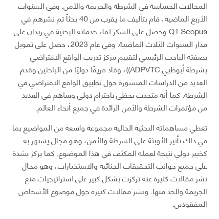
المجالات الحساسة في الشرطة والجريمة والأمن. وفي السنوات
الأربع الماضية، قام بتأليف ما يقرب من 40 بحثاً تم نشرهم في
Q1 Scopus وحصل على الشكر لقاء خدماته البحثية في ربدان على
مدار السنوات الثلاث الماضية. وفي عام 2023، حصل على تمويل
بصفته الباحث الرئيسي لتقييم مركز تدريب الواقع الافتراضي
بشرطة أبوظبي ADPVTC))، وقاد فريقًا دوليًا من الباحثين وقدم
العديد من الدراسات المنشورة حول تطبيق الواقع الافتراضي في
الشرطة. كما أنه متحدث يحظى باحترام دولي وساهم في العديد
من مؤتمرات الشرطة والأمن الرائدة في جميع أنحاء العالم.
تغطي مساهماته البحثية الحالية مجموعة واسعة من المواضيع بما
في ذلك تأثير الأوبئة على الشرطة والأمن، وهو مجال يشتهر به
كخبير دولي نتيجة لعمله المكثف في هذا الموضوع. كما يركز بشدة
على جميع جوانب التحقيقات الجنائية والاستخبارات، وهو مجال
نشر مقالات كثيرة عنه تركزت بشكل كبير على استراتيجيات منع
الجريمة والحد منها. ونشر مقالات كثيرة حول موضوع الأشخاص
المفقودين.