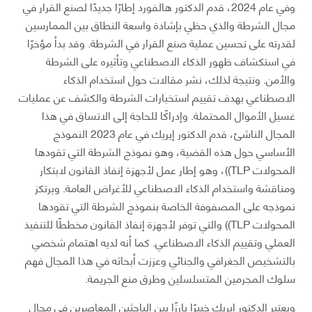
وفي عام 2024، قدم الدكتور هالفورد إطارًا جديدًا لصنع القرار في
مجال الشرطة والذي حظي بإشادة واسعة النطاق بين الممارسين
لقدرته على تحسين عملية صنع القرار في الشرطة. وقد بدأ مؤخرًا
في استكشاف ظهور الذكاء الاصطناعي وتأثيره على الشرطة
والأمن. ونتيجة لذلك، نشر مقالات حول استخدام الذكاء
الاصطناعي بهدف تقييم استخبارات الشرطة والكشف عن عمليات
غسيل الأموال المحتملة. وإدراكًا للحاجة إلى الاتساق في هذا
المجال الناشئ، قدم الدكتور إيريك في عام 2023 النموذج
الأساسي حول هذه القضية، وهو نموذج الشرطة التي تقودها
المحولات TLP))، وهو إطار عمل لأجهزة إنفاذ القانون لابتكار
ومناقشة واستخدام الذكاء الاصطناعي للأغراض العامة. ويرتكز
نموذجه على المصفوفة الخاصة بنموذج الشرطة التي تقودها
المحولات TLP)) والتي توفر لأجهزة إنفاذ القانون مخططًا للتنفيذ
العملي وتقييم الذكاء الاصطناعي. كما أنه لديه اهتمام شخصي
بالتشخيص الجغرافي والجنائي وعززت أبحاثه في هذا المجال فهم
سلوك المجرمين المتسلسلين وطرق منع الجريمة.
ويعتبر الدكتور إيريك خبيرًا بارزًا بين الباحثين المعاصرين في مجال