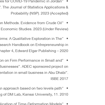
cases for COVID-19 Pandemic in Jordan
The Journal of Statistics Applications &
Probability (NSP). 2023 (Accepted)
ion Methods. Evidence from Crude Oil
f Economic Studies. 2023 (Under Review)
 Firms: A Qualitative Exploration in The
search Handbook on Entrepreneurship in
apter 4, Edward Elgar Publishing – 2020
ation on Firm Performance in Small and
usinesses”. ADEC sponsored project on
ntation in small business in Abu Dhabi”.
ISBE 2017
An approach based on two levels path
 of DM Lab, Kansai University, 11. 2010
pplication of Time-Deformation Models