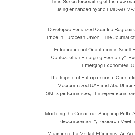
• “Time Series forecasting of the new 
using enhanced hybrid EMD-ARIMA”. 
• “Developed Penalized Quantile Regress
Price in European Union”. The Journal o
• “Entrepreneurial Orientation in Small
Context of an Emerging Economy”. Re
Emerging Economies. Ch
• “The Impact of Entrepreneurial Orient
Medium-sized UAE and Abu Dhabi B
SMEs performances; “Entrepreneurial orie
• “Modeling the Consumer Shopping Path: 
decomposition “, Research Meeting
• “Measuring the Market Efficiency: An A