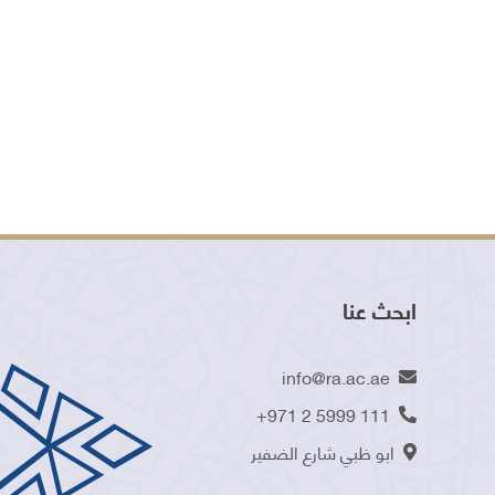
ابحث عنا
info@ra.ac.ae
+971 2 5999 111
ابو ظبي شارع الضفير