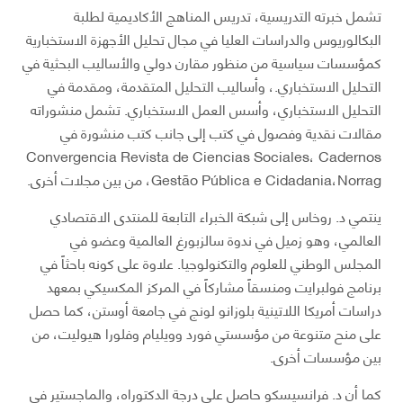
تشمل خبرته التدريسية، تدريس المناهج الأكاديمية لطلبة
البكالوريوس والدراسات العليا في مجال تحليل الأجهزة الاستخبارية
كمؤسسات سياسية من منظور مقارن دولي والأساليب البحثية في
التحليل الاستخباري.، وأساليب التحليل المتقدمة، ومقدمة في
التحليل الاستخباري، وأسس العمل الاستخباري. تشمل منشوراته
مقالات نقدية وفصول في كتب إلى جانب كتب منشورة في
Convergencia Revista de Ciencias Sociales، Cadernos
Gestão Pública e Cidadania،Norrag، من بين مجلات أخرى.
ينتمي د. روخاس إلى شبكة الخبراء التابعة للمنتدى الاقتصادي
العالمي، وهو زميل في ندوة سالزبورغ العالمية وعضو في
المجلس الوطني للعلوم والتكنولوجيا. علاوة على كونه باحثاً في
برنامج فولبرايت ومنسقاً مشاركاً في المركز المكسيكي بمعهد
دراسات أمريكا اللاتينية بلوزانو لونج في جامعة أوستن، كما حصل
على منح متنوعة من مؤسستي فورد وويليام وفلورا هيوليت، من
بين مؤسسات أخرى.
كما أن د. فرانسيسكو حاصل على درجة الدكتوراه، والماجستير في